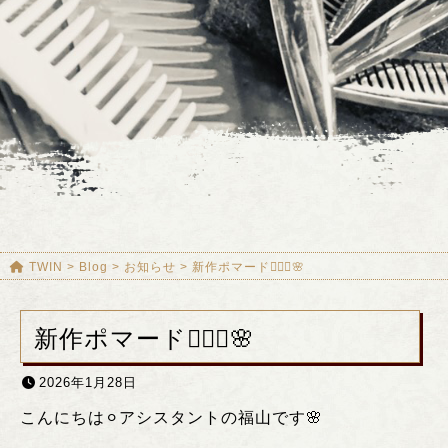
TWIN
>
Blog
>
お知らせ
>
新作ポマード💇🏼‍♂️🌸
新作ポマード💇🏼‍♂️🌸
2026年1月28日
こんにちは⚪︎アシスタントの福山です🌸