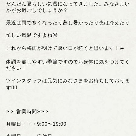
だんだん夏らしい気温になってきました。みなさまい
かがお過ごしでしょうか？
最近は雨で寒くなったり蒸し暑かったり夜は冷えたり
忙しい気温ですよね🥲
これから梅雨が明けて暑い日が続くと思います！☀️
体調を崩しやすい季節ですのでお身体に気をつけてく
ださい！
ツインスタッフは元気にみなさまをお待ちしておりま
す🙇‍♂️
︎✂︎✂︎
営業時間
✂︎✂︎✂︎
月曜日・・・
9:00
〜
19:00