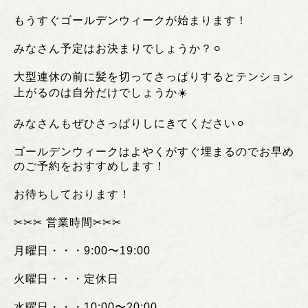
もうすぐゴールデンウィークが始まります！
みなさん予定はお決まりでしょうか？⚪︎
大型連休の前に髪を切ってさっぱりするとテンション
上がるのは自分だけでしょうか☀️
みなさんもぜひさっぱりしにきてください⚪︎
ゴールデンウィークはよやくがすぐ埋まるのでお早め
のご予約をおすすめします！
お待ちしております！
✂︎✂︎✂︎
営業時間
✂︎✂︎✂︎
月曜日・・・
9:00
〜
19:00
火曜日・・・定休日
水曜日・・・
10:00
〜
20:00