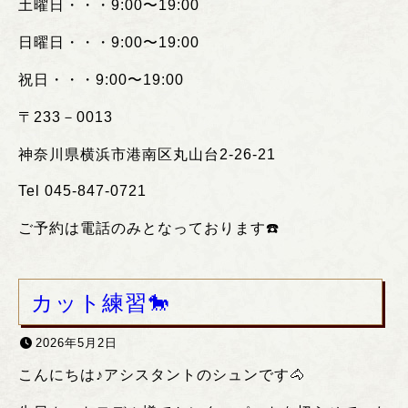
土曜日・・・
9:00
〜
19:00
日曜日・・・
9:00
〜
19:00
祝日・・・
9:00
〜
19:00
〒
233
－
0013
神奈川県横浜市港南区丸山台
2-26-21
Tel 045-847-0721
ご予約は電話のみとなっております
☎️
カット練習🐎
2026年5月2日
こんにちは♪アシスタントのシュンです🐴