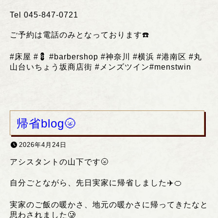
Tel 045-847-0721
ご予約は電話のみとなっております
☎️
#
床屋
#💈 #barbershop #
神奈川
#
横浜
#
港南区
#
丸
山台いちょう坂商店街
#
メンズツイン
#menstwin
帰省blog🌝
2026年4月24日
アシスタントの山下です🌝
自分ごとながら、先日実家に帰省しました✈️🍊
実家のご飯の暖かさ、地元の暖かさに帰ってきたなと
思わされました🥲