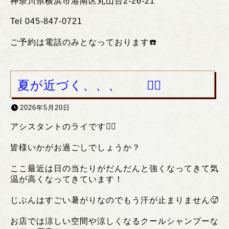
神奈川県横浜市港南区丸山台
2-26-21
Tel 045-847-0721
ご予約は電話のみとなっております
☎️
夏が近づく、、、 ❤️‍🔥
2026年5月20日
アシスタントのライです❤️‍🔥
皆様いかがお過ごしでしょうか？
ここ最近は日の当たりがだんだんと強くなってきて気
温が高くなってきています！
じぶんはすごい暑がりなのでもう汗が止まりません🥵
お店では涼しい空間や涼しくなるクールシャンプーな