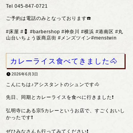
Tel 045-847-0721
ご予約は電話のみとなっております
☎️
#
床屋
#💈 #barbershop #
神奈川
#
横浜
#
港南区
#
丸
山台いちょう坂商店街
#
メンズツイン
#menstwin
カレーライス食べてきました🐴
2026年6月3日
こんにちは♪アシスタントのシュンです🐴
先日、同期とカレーライスを食べに行きました❗️
弘明寺にある宗5カレーというお店で、すごくおいし
かったです❗️
ぜひみなさんも行ってみてください❗️