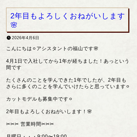
2年目もよろしくおねがいします
🌸
2026年4月6日
こんにちは⚪︎アシスタントの福山です🌸
4月1日で入社してから1年が経ちました！あっという
間です
たくさんのことを学んできた1年でしたが、2年目も
さらに多くのことを学んでいけたらと思っています⚪︎
カットモデルも募集中です⚪︎
2年目もよろしくおねがいします！🌸
✂︎✂︎✂︎
営業時間
✂︎✂︎✂︎
月曜日・・・
9:00
〜
19:00