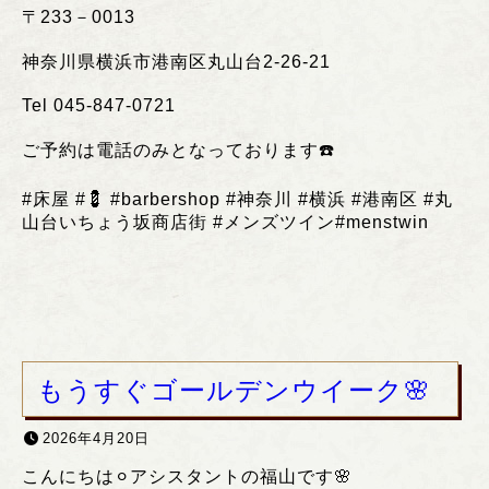
〒
233
－
0013
神奈川県横浜市港南区丸山台
2-26-21
Tel 045-847-0721
ご予約は電話のみとなっております
☎️
#
床屋
#💈 #barbershop #
神奈川
#
横浜
#
港南区
#
丸
山台いちょう坂商店街
#
メンズツイン
#menstwin
もうすぐゴールデンウイーク🌸
2026年4月20日
こんにちは⚪︎アシスタントの福山です🌸