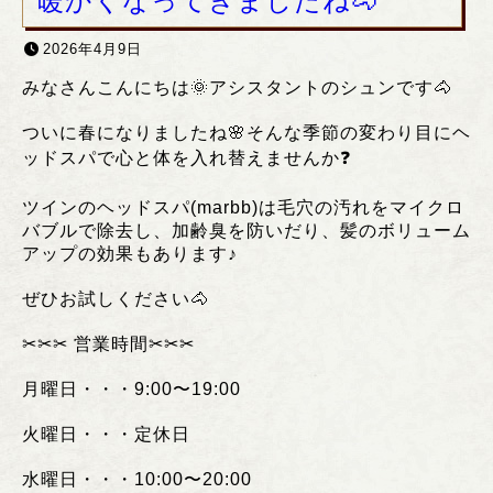
暖かくなってきましたね🐴
2026年4月9日
みなさんこんにちは🌞アシスタントのシュンです🐴
ついに春になりましたね🌸そんな季節の変わり目にヘ
ッドスパで心と体を入れ替えませんか❓
ツインのヘッドスパ(marbb)は毛穴の汚れをマイクロ
バブルで除去し、加齢臭を防いだり、髪のボリューム
アップの効果もあります♪
ぜひお試しください🐴
✂︎✂︎✂︎
営業時間
✂︎✂︎✂︎
月曜日・・・
9:00
〜
19:00
火曜日・・・定休日
水曜日・・・
10:00
〜
20:00