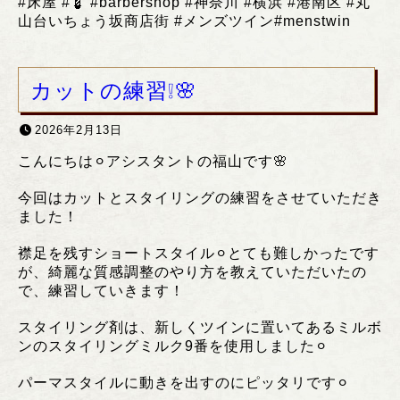
#
床屋
#💈 #barbershop #
神奈川
#
横浜
#
港南区
#
丸
山台いちょう坂商店街
#
メンズツイン
#menstwin
カットの練習❕🌸
2026年2月13日
こんにちは⚪︎アシスタントの福山です🌸
今回はカットとスタイリングの練習をさせていただき
ました！
襟足を残すショートスタイル⚪︎とても難しかったです
が、綺麗な質感調整のやり方を教えていただいたの
で、練習していきます！
スタイリング剤は、新しくツインに置いてあるミルボ
ンのスタイリングミルク9番を使用しました⚪︎
パーマスタイルに動きを出すのにピッタリです⚪︎