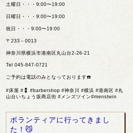
土曜日・・・
9:00
〜
19:00
日曜日・・・
9:00
〜
19:00
祝日・・・
9:00
〜
19:00
〒
233
－
0013
神奈川県横浜市港南区丸山台
2-26-21
Tel 045-847-0721
ご予約は電話のみとなっております
☎️
#
床屋
#💈 #barbershop #
神奈川
#
横浜
#
港南区
#
丸
山台いちょう坂商店街
#
メンズツイン
#menstwin
ボランティアに行ってきまし
た！😼