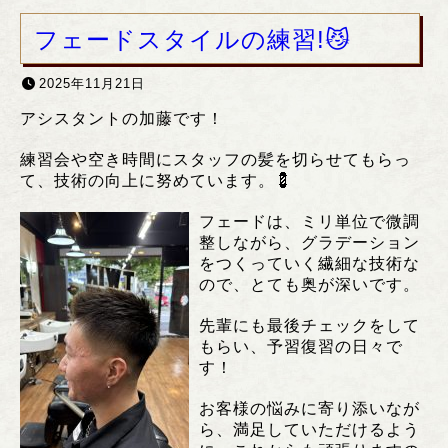
フェードスタイルの練習!😼
2025年11月21日
アシスタントの加藤です！
練習会や空き時間にスタッフの髪を切らせてもらっ
て、技術の向上に努めています。💈
フェードは、ミリ単位で微調
整しながら、グラデーション
をつくっていく繊細な技術な
ので、とても奥が深いです。
先輩にも最後チェックをして
もらい、予習復習の日々で
す！
お客様の悩みに寄り添いなが
ら、満足していただけるよう