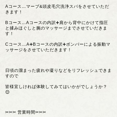
Aコース…マーブ&頭皮毛穴洗浄スパをさせていただ
きます！
Bコース…Aコースの内訳➕肩から背中にかけて指圧
と揉みほぐしと腕のマッサージまでさせていだきま
す！
Cコース…A➕Bコースの内訳➕ボンバーによる振動マ
ッサージをさせていただきます！
日頃の溜まった疲れや凝りなどをリフレッシュできま
すので
皆様宜しければ体験してみてはいかがでしょうか？
😊
✂︎✂︎✂︎
営業時間
✂︎✂︎✂︎