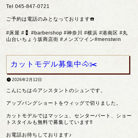
Tel 045-847-0721
ご予約は電話のみとなっております
☎️
#
床屋
#💈 #barbershop #
神奈川
#
横浜
#
港南区
#
丸
山台いちょう坂商店街
#
メンズツイン
#menstwin
カットモデル募集中🐴✂️
2026年2月12日
こんにちは🐴アシスタントのシュンです。
アップバングショートをウィッグで切りました。
カットモデルではマッシュ、センターパート、ショー
トスタイルも無料で募集しています‼️
お電話お待ちしております♪