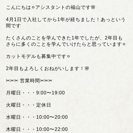
こんにちは⚪︎アシスタントの福山です🌸
4月1日で入社してから1年が経ちました！あっという
間です
たくさんのことを学んできた1年でしたが、2年目も
さらに多くのことを学んでいけたらと思っています⚪︎
カットモデルも募集中です⚪︎
2年目もよろしくおねがいします！🌸
✂︎✂︎✂︎
営業時間
✂︎✂︎✂︎
月曜日・・・
9:00
〜
19:00
火曜日・・・定休日
水曜日・・・
10:00
〜
20:00
木曜日・・・
10:00
〜
22:00