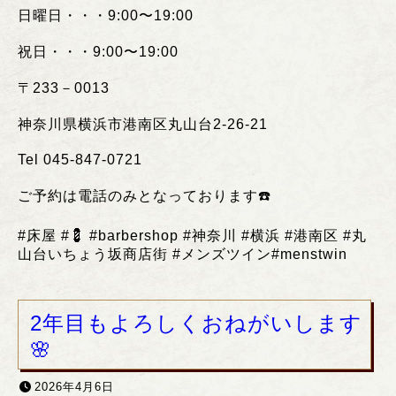
日曜日・・・
9:00
〜
19:00
祝日・・・
9:00
〜
19:00
〒
233
－
0013
神奈川県横浜市港南区丸山台
2-26-21
Tel 045-847-0721
ご予約は電話のみとなっております
☎️
#
床屋
#💈 #barbershop #
神奈川
#
横浜
#
港南区
#
丸
山台いちょう坂商店街
#
メンズツイン
#menstwin
2年目もよろしくおねがいします
🌸
2026年4月6日