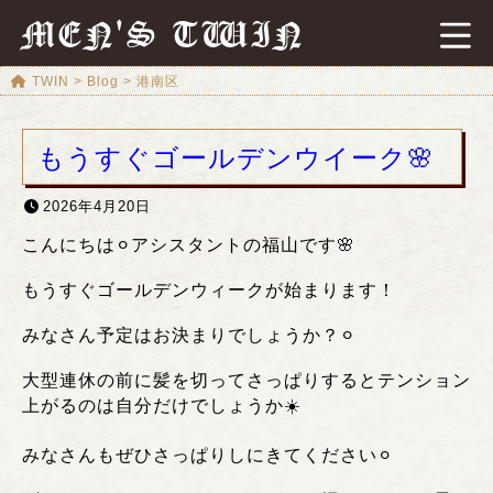
MEN'S TWIN
TWIN
>
Blog
>
港南区
もうすぐゴールデンウイーク🌸
2026年4月20日
こんにちは⚪︎アシスタントの福山です🌸
もうすぐゴールデンウィークが始まります！
みなさん予定はお決まりでしょうか？⚪︎
大型連休の前に髪を切ってさっぱりするとテンション
上がるのは自分だけでしょうか☀️
みなさんもぜひさっぱりしにきてください⚪︎