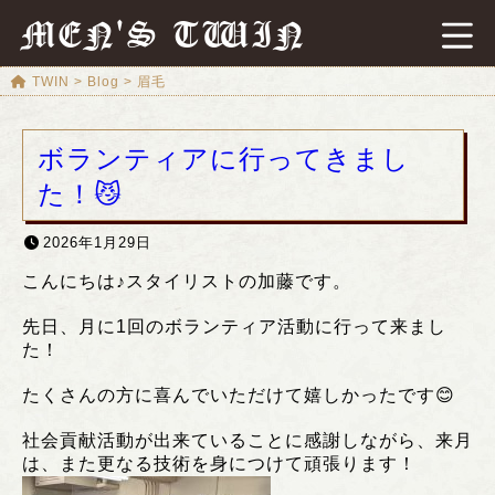
MEN'S TWIN
TWIN
>
Blog
>
眉毛
ボランティアに行ってきまし
た！😼
2026年1月29日
こんにちは♪スタイリストの加藤です。
先日、月に1回のボランティア活動に行って来まし
た！
たくさんの方に喜んでいただけて嬉しかったです😊
社会貢献活動が出来ていることに感謝しながら、来月
は、また更なる技術を身につけて頑張ります！