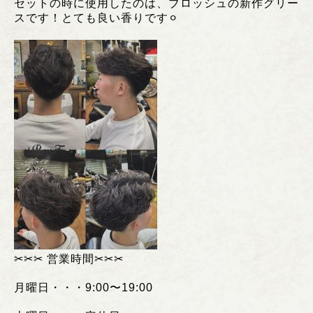
セットの時に使用したのは、ブロッシュの新作グリー
スです！とても良い香りです⚪︎
✂︎✂︎✂︎
営業時間
✂︎✂︎✂︎
月曜日・・・
9:00
〜
19:00