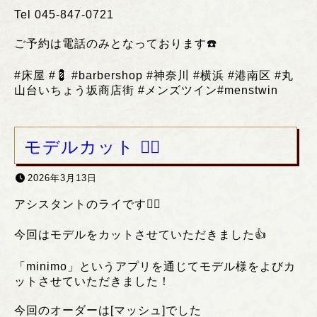
Tel 045-847-0721
ご予約は電話のみとなっております
☎️
#
床屋
#💈 #barbershop #
神奈川
#
横浜
#
港南区
#
丸
山台いちょう坂商店街
#
メンズツイン
#menstwin
モデルカット ❤️‍🔥
2026年3月13日
アシスタントのライです❤️‍🔥
今回はモデルをカットさせていただきました👍
「minimo」というアプリを通じてモデル様をよびカ
ットさせていただきました！
今回のオーダーは[マッシュ]でした