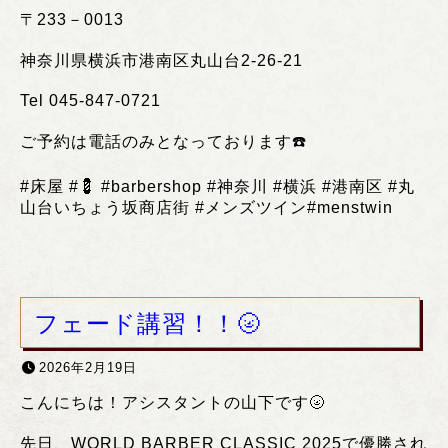
〒
233
－
0013
神奈川県横浜市港南区丸山台
2-26-21
Tel 045-847-0721
ご予約は電話のみとなっております
☎️
#
床屋
#💈 #barbershop #
神奈川
#
横浜
#
港南区
#
丸
山台いちょう坂商店街
#
メンズツイン
#menstwin
フェード講習！！🌝
2026年2月19日
こんにちは！アシスタントの山下です🌝
先日、WORLD BARBER CLASSIC 2025で優勝され