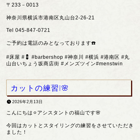
〒
233
－
0013
神奈川県横浜市港南区丸山台
2-26-21
Tel 045-847-0721
ご予約は電話のみとなっております
☎️
#
床屋
#💈 #barbershop #
神奈川
#
横浜
#
港南区
#
丸
山台いちょう坂商店街
#
メンズツイン
#menstwin
カットの練習❕🌸
2026年2月13日
こんにちは⚪︎アシスタントの福山です🌸
今回はカットとスタイリングの練習をさせていただき
ました！