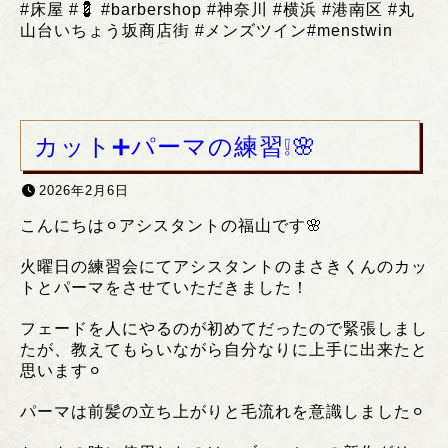
#
床屋
#💈 #barbershop #
神奈川
#
横浜
#
港南区
#
丸
山台いちょう坂商店街
#
メンズツイン
#menstwin
カット➕パーマの練習❕🌸
2026年2月6日
こんにちは⚪︎アシスタントの福山です🌸
火曜日の練習会にてアシスタントのまさきくんのカッ
トとパーマをさせていただきました！
フェードを人にやるのが初めてだったので緊張しまし
たが、教えてもらいながら自分なりに上手に出来たと
思います⚪︎
パーマは前髪の立ち上がりと毛流れを意識しました⚪︎